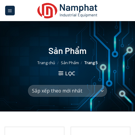
Skip
to
content
Sản Phẩm
Trang chủ
/
Sản Phẩm
/
Trang 5
LỌC