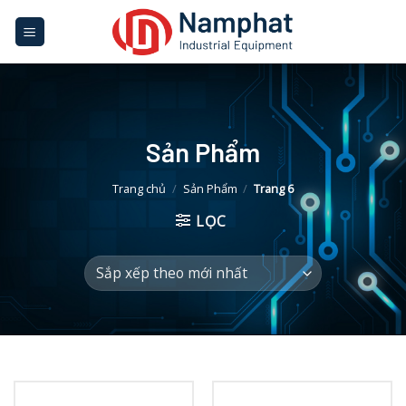
Skip
to
content
Sản Phẩm
Trang chủ
/
Sản Phẩm
/
Trang 6
LỌC