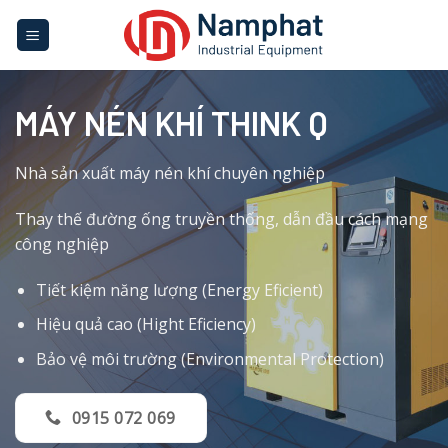
Skip
to
content
MÁY NÉN KHÍ THINK Q
Nhà sản xuất máy nén khí chuyên nghiệp
Thay thế đường ống truyền thống, dẫn đầu cách mạng
công nghiệp
Tiết kiệm năng lượng (Energy Eficient)
Hiệu quả cao (Hight Eficiency)
Bảo vệ môi trường (Environmental Protection)
0915 072 069