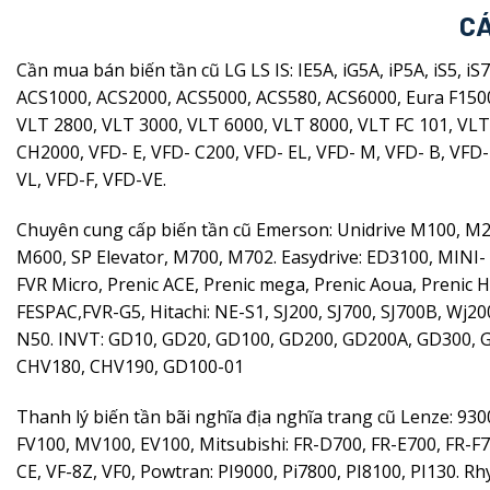
CÁ
Cần mua bán biến tần cũ LG LS IS: IE5A, iG5A, iP5A, iS5, 
ACS1000, ACS2000, ACS5000, ACS580, ACS6000, Eura F150
VLT 2800, VLT 3000, VLT 6000, VLT 8000, VLT FC 101, VLT 
CH2000, VFD- E, VFD- C200, VFD- EL, VFD- M, VFD- B, VFD
VL, VFD-F, VFD-VE.
Chuyên cung cấp biến tần cũ Emerson: Unidrive M100, M2
M600, SP Elevator, M700, M702. Easydrive: ED3100, MINI- L
FVR Micro, Prenic ACE, Prenic mega, Prenic Aoua, Prenic 
FESPAC,FVR-G5, Hitachi: NE-S1, SJ200, SJ700, SJ700B, Wj20
N50. INVT: GD10, GD20, GD100, GD200, GD200A, GD300, 
CHV180, CHV190, GD100-01
Thanh lý biến tần bãi nghĩa địa nghĩa trang cũ Lenze: 930
FV100, MV100, EV100, Mitsubishi: FR-D700, FR-E700, FR-F70
CE, VF-8Z, VF0, Powtran: PI9000, Pi7800, PI8100, PI130.