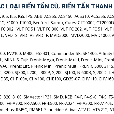
C LOẠI BIẾN TẦN CŨ, BIẾN TẦN THANH
iS7, iC5, IE5, IG5, IP5, ABB: ACS55, ACS150, ACS310, ACS355
0G, E1000, F1000, Bedford, Samco, Cutes: CT2000F, CT2000
FC 302, VLT FC 51, VLT FC 300, VLT FC 202, VLT FC 51, VLT 
- L, VFD- S, VFD- VE,VFD- F, MVD3000, MVD2000, MVD1000, V
00, EV2100, M400, ES2401, Commander SK, SP1406, Affinity 
, MINI- S. Fuji: Frenic-Mega, Frenic-Multi, Frenic-Mini, Fr
HVAC, Prenic Lift, Prenic Mini, Prenic Multi, FRENIC 5000G1
0, X200, SJ300, L200, L300P, SJ200, SJ100, Nj600B, SJ700D, 
GD35, CHF100A, CHV100, CHE100, GD35-07, CHV110, CHV160A
0, 820, 8100, SMVector IP31, SMD, KEB: F4-F, F4-S-C, F4-S, F
0, FR-A700, FR-A500, FR-E500, FR-A024, FR-A200, FR-A140E, 
 Rhymebus: RM5G, RM6E1. Schneider: Altivar ATV12, ATV212,