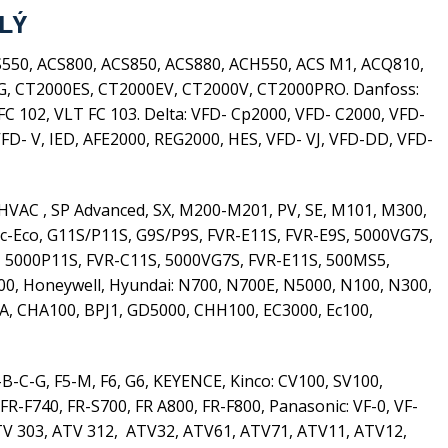
 LÝ
, ACS550, ACS800, ACS850, ACS880, ACH550, ACS M1, ACQ810,
FG, CT2000ES, CT2000EV, CT2000V, CT2000PRO. Danfoss:
FC 102, VLT FC 103. Delta: VFD- Cp2000, VFD- C2000, VFD-
FD- V, IED, AFE2000, REG2000, HES, VFD- VJ, VFD-DD, VFD-
HVAC , SP Advanced, SX, M200-M201, PV, SE, M101, M300,
enic-Eco, G11S/P11S, G9S/P9S, FVR-E11S, FVR-E9S, 5000VG7S,
1S, 5000P11S, FVR-C11S, 5000VG7S, FVR-E11S, 500MS5,
L700, Honeywell, Hyundai: N700, N700E, N5000, N100, N300,
, CHA100, BPJ1, GD5000, CHH100, EC3000, Ec100,
5-B-C-G, F5-M, F6, G6, KEYENCE, Kinco: CV100, SV100,
FR-F740, FR-S700, FR A800, FR-F800, Panasonic: VF-0, VF-
 ATV 303, ATV 312, ATV32, ATV61, ATV71, ATV11, ATV12,