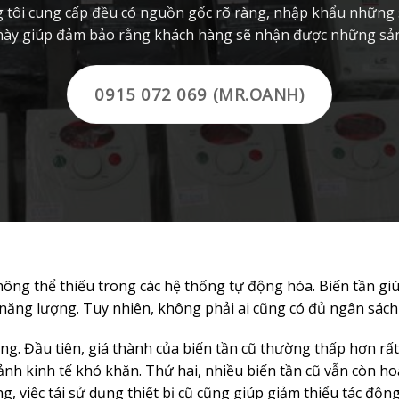
g tôi cung cấp đều có nguồn gốc rõ ràng, nhập khẩu những s
 này giúp đảm bảo rằng khách hàng sẽ nhận được những sản p
0915 072 069 (MR.OANH)
hông thể thiếu trong các hệ thống tự động hóa. Biến tần gi
m năng lượng. Tuy nhiên, không phải ai cũng có đủ ngân sác
ùng. Đầu tiên, giá thành của biến tần cũ thường thấp hơn rấ
cảnh kinh tế khó khăn. Thứ hai, nhiều biến tần cũ vẫn còn 
g, việc tái sử dụng thiết bị cũ cũng giúp giảm thiểu tác độ