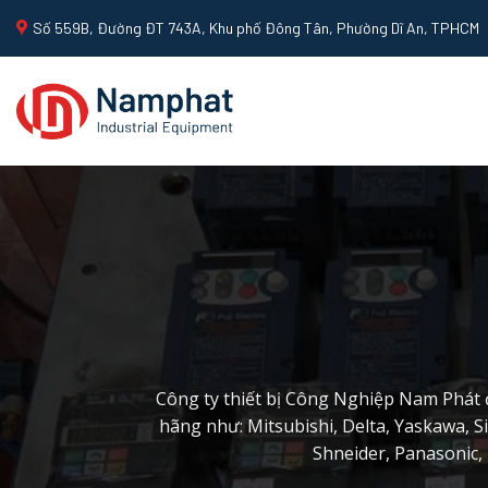
Skip
Số 559B, Đường ĐT 743A, Khu phố Đông Tân, Phường Dĩ An, TPHCM
to
content
Công ty thiết bị Công Nghiệp Nam Phát 
hãng như: Mitsubishi, Delta, Yaskawa, S
Shneider, Panasonic, 