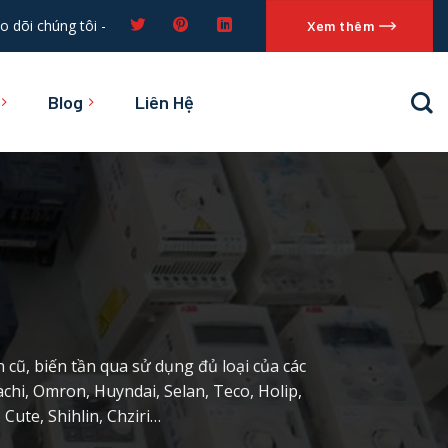
o dõi chúng tôi -
Xem thêm
Blog
Liên Hệ
ần cũ, biến tần qua sử dụng đủ loại của các
chi, Omron, Huyndai, Selan, Teco, Holip,
Cute, Shihlin, Chziri…