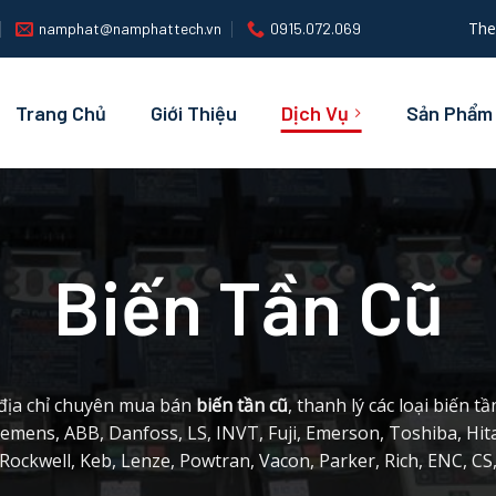
The
namphat@namphattech.vn
0915.072.069
Trang Chủ
Giới Thiệu
Dịch Vụ
Sản Phẩm
Biến Tần Cũ
địa chỉ chuyên mua bán
biến tần cũ
, thanh lý các loại biến t
iemens, ABB, Danfoss, LS, INVT, Fuji, Emerson, Toshiba, Hita
Rockwell, Keb, Lenze, Powtran, Vacon, Parker, Rich, ENC, CS, 