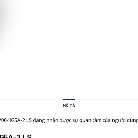
MÔ TẢ
 SV004IG5A-2 LS đang nhận được sự quan tâm của người dùn
IG5A-2 LS