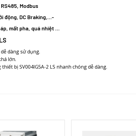
: RS485, Modbus
ởi động, DC Braking,…-
 áp, mất pha, quá nhiệt …
 LS
n dễ dàng sử dụng.
há lớn.
 thiết bị SV004IG5A-2 LS nhanh chóng dễ dàng.