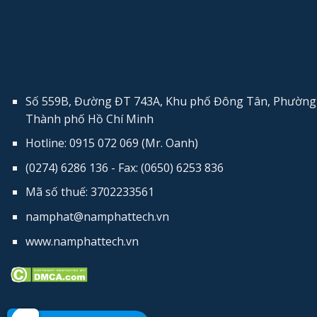
Số 559B, Đường ĐT 743A, Khu phố Đông Tân, Phường 
Thành phố Hồ Chí Minh
Hotline: 0915 072 069 (Mr. Oanh)
(0274) 6286 136 - Fax: (0650) 6253​ 836
Mã số thuế: 3702233561
namphat@namphattech.vn
www.namphattech.vn