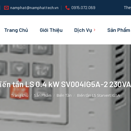
The
namphat@namphattech.vn
0915.072.069
Trang Chủ
Giới Thiệu
Dịch Vụ
Sản Phẩm
iến tần LS 0.4 kW SV004IG5A-2 230V
Trang chủ
/
Sản Phẩm
/
Biến Tần
/
Biến tần LS Starvert IG5A