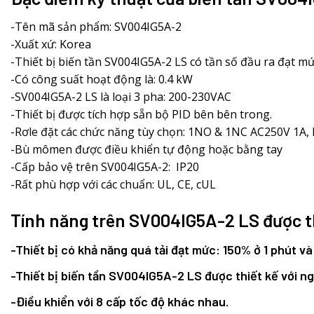
-Tên mã sản phẩm: SV004IG5A-2
-Xuất xứ: Korea
-Thiết bị biến tần SV004IG5A-2 LS có tần số đầu ra đạt mứ
-Có công suất hoạt động là: 0.4 kW
-SV004IG5A-2 LS là loại 3 pha: 200-230VAC
-Thiết bị được tích hợp sẵn bộ PID bên bên trong.
-Rơle đặt các chức năng tùy chọn: 1NO & 1NC AC250V 1A,
-Bù mômen được điều khiển tự động hoặc bằng tay
-Cấp bảo vệ trên SV004IG5A-2: IP20
-Rất phù hợp với các chuẩn: UL, CE, cUL
Tính năng trên SV004IG5A-2 LS được t
-Thiết bị có khả năng quá tải đạt mức: 150% ở 1 phút và
-Thiết bị biến tần SV004IG5A-2 LS được thiết kế với ng
-Điều khiển với 8 cấp tốc độ khác nhau.