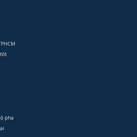
 TPHCM
tốt
bộ pha
ại