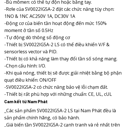
-Bù mômen: có thể tự độn hoặc bằng tay.
-Rơle của SV0022IG5A-2 đặt các chức năng tùy chọn:
1NO & 1NC AC250V 1A, DC30V 1A
-Động cơ của biến tần hoạt động đến mức 150%
moment ở tần số 0.5Hz
-Tự động dò thông số động cơ
-Thiết bị SV0022IG5A-2 LS có thể điều khiển V/F &
sensorless vector và PID.
-Thiết bị có khả năng làm thay đổi tần số sóng mang.
-Chọn cấu hình: I/O.
-Khi quá nóng, thiết bị sẽ được giải nhiệt bằng bộ phận
quạt điều khiển: ON/OFF
-SV0022IG5A-2 có chức năng bảo vệ lỗi chạm đất.
-Thiết bị rất phù hợp với những chuẩn: CE, UL, cUL
Cam kết từ Nam Phát
_Các sản phẩm SV0022IG5A-2 LS tại Nam Phát đều là
sản phẩm chính hãng, có bảo hành.
_Giá biến tần SV0022IG5A-2 cạnh tranh và rẻ nhất trên