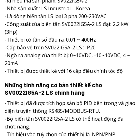
-Kí hiệu mã sản phẩm: SV022IG5A-2
-Nhà sản xuất : LS Industrial – Korea
-Là dòng biến tần LS loại 3 pha 200-230VAC
-Công suất của biến tần SV0022IG5A-2 LS đạt: 2,2 kW
(3Hp)
-Thiết bị có tần số đầu ra: 0,01 ~ 400Hz
-Cấp bảo vệ trên SV022IG5A-2 LS : IP20
-Ngõ ra analog của thiết bị: 0~10VDC, -10~10VDC, 4 ~
20mA
-Thiết bị được thiết kế với 16 cấp điều chỉnh tốc độ
Những tính năng cơ bản thiết kế cho
SV0022IG5A-2 LS chính hãng
-Thiết bị đã được tích hợp sẵn bộ PID bên trong và giao
diện truyền thông RS485/MODBUS-RTU.
-Bộ biến tần SV0022IG5A-2 LS có thể hoạt động đa
chức năng.
-Tín hiệu vào tuỳ chọn của thiết bị là: NPN/PNP