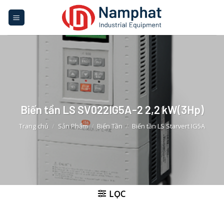
Skip
to
content
Biến tần LS SV022IG5A-2 2,2 kW(3Hp)
Trang chủ
/
Sản Phẩm
/
Biến Tần
/
Biến tần LS Starvert IG5A
LỌC