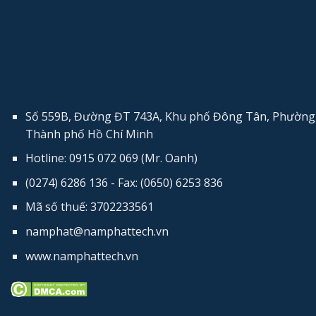
Số 559B, Đường ĐT 743A, Khu phố Đông Tân, Phường 
Thành phố Hồ Chí Minh
Hotline: 0915 072 069 (Mr. Oanh)
(0274) 6286 136 - Fax: (0650) 6253​ 836
Mã số thuế: 3702233561
namphat@namphattech.vn
www.namphattech.vn