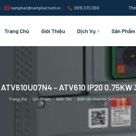
The
namphat@namphattech.vn
0915.072.069
Trang Chủ
Giới Thiệu
Dịch Vụ
Sản Phẩm
̀n ATV610U07N4 – ATV610 IP20 0.75KW
Trang chủ
/
Sản Phẩm
/
Biến Tần
/
Biến tần Inverter Schneider