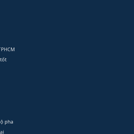
 TPHCM
tốt
bộ pha
ại