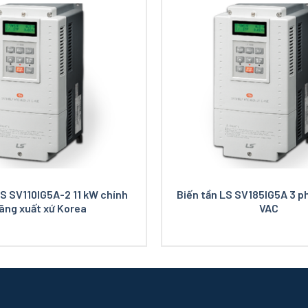
LS SV110IG5A-2 11 kW chính
Biến tần LS SV185IG5A 3 p
ãng xuất xứ Korea
VAC