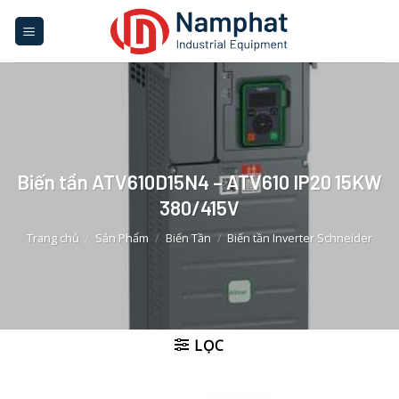
Skip
to
content
Biến tần ATV610D15N4 – ATV610 IP20 15KW
380/415V
Trang chủ
/
Sản Phẩm
/
Biến Tần
/
Biến tần Inverter Schneider
LỌC