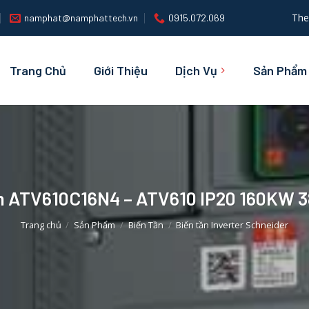
The
namphat@namphattech.vn
0915.072.069
Trang Chủ
Giới Thiệu
Dịch Vụ
Sản Phẩm
ần ATV610C16N4 – ATV610 IP20 160KW 
Trang chủ
/
Sản Phẩm
/
Biến Tần
/
Biến tần Inverter Schneider