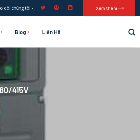
o dõi chúng tôi -
Xem thêm
Blog
Liên Hệ
380/415V