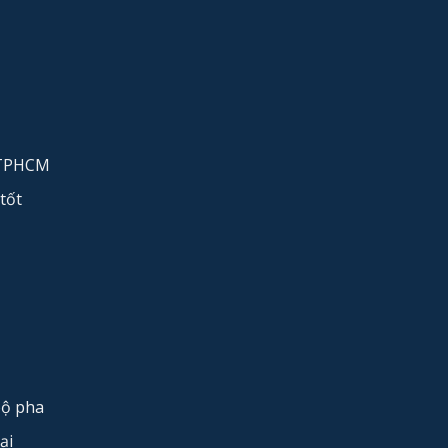
 TPHCM
tốt
bộ pha
ại