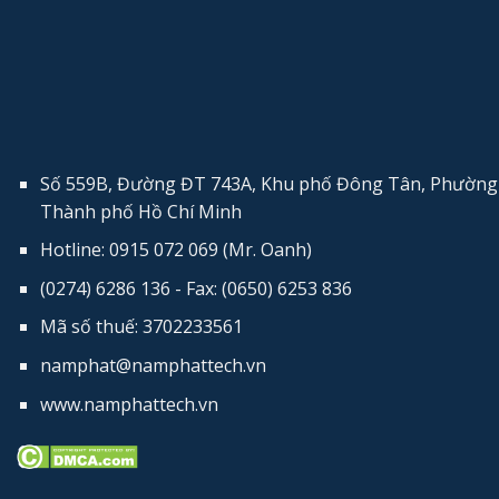
Số 559B, Đường ĐT 743A, Khu phố Đông Tân, Phường 
Thành phố Hồ Chí Minh
Hotline: 0915 072 069 (Mr. Oanh)
(0274) 6286 136 - Fax: (0650) 6253​ 836
Mã số thuế: 3702233561
namphat@namphattech.vn
www.namphattech.vn