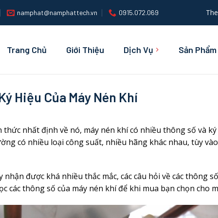
The
namphat@namphattech.vn
0915.072.069
Trang Chủ
Giới Thiệu
Dịch Vụ
Sản Phẩm
Ký Hiệu Của Máy Nén Khí
iến thức nhất định về nó, máy nén khí có nhiều thông số và k
ường có nhiều loại công suất, nhiều hãng khác nhau, tùy v
nhận được khá nhiều thắc mắc, các câu hỏi về các thông số
đọc các thông số của máy nén khí để khi mua bạn chọn cho 