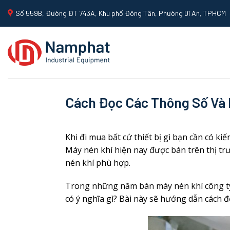
Skip
Số 559B, Đường ĐT 743A, Khu phố Đông Tân, Phường Dĩ An, TPHCM
to
content
Cách Đọc Các Thông Số Và 
Khi đi mua bất cứ thiết bị gì bạn cần có k
Máy nén khí hiện nay được bán trên thị tr
nén khí phù hợp.
Trong những năm bán máy nén khí công ty 
có ý nghĩa gì? Bài này sẽ hướng dẫn cách 