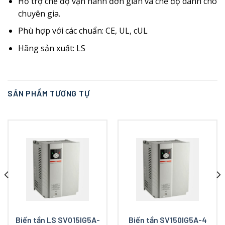
Hỗ trợ chế độ vận hành đơn giản và chế độ dành cho
chuyên gia.
Phù hợp với các chuẩn: CE, UL, cUL
Hãng sản xuất: LS
SẢN PHẨM TƯƠNG TỰ
Biến tần LS SV015IG5A-
Biến tần SV150IG5A-4