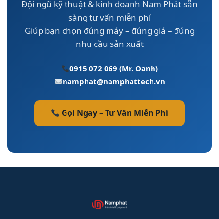
giúp bạn yên tâm sản xuất.
Đội ngũ kỹ thuật & kinh doanh Nam Phát sẵn
Phát Tech chuyên
thi công tủ điện tự
sàng tư vấn miễn phí
động theo yêu cầu
, kết hợp hoàn hảo
Giúp bạn chọn đúng máy – đúng giá – đúng
với máy phát điện công nghiệp.
nhu cầu sản xuất
0915 072 069 (Mr. Oanh)
namphat@namphattech.vn
Gọi Ngay – Tư Vấn Miễn Phí