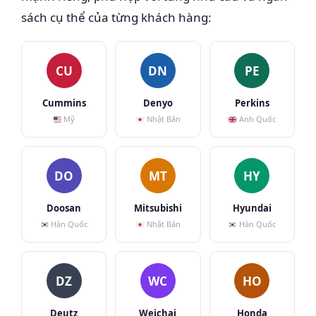
sách cụ thể của từng khách hàng:
CU
DN
PE
Cummins
Denyo
Perkins
Mỹ
Nhật Bản
Anh Quốc
DO
MT
HY
Doosan
Mitsubishi
Hyundai
Hàn Quốc
Nhật Bản
Hàn Quốc
DZ
WC
HO
Deutz
Weichai
Honda