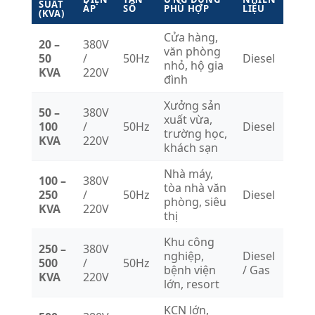
SUẤT
ÁP
SỐ
PHÙ HỢP
LIỆU
(KVA)
Cửa hàng,
20 –
380V
văn phòng
50
/
50Hz
Diesel
nhỏ, hộ gia
KVA
220V
đình
Xưởng sản
50 –
380V
xuất vừa,
100
/
50Hz
Diesel
trường học,
KVA
220V
khách sạn
Nhà máy,
100 –
380V
tòa nhà văn
250
/
50Hz
Diesel
phòng, siêu
KVA
220V
thị
Khu công
250 –
380V
nghiệp,
Diesel
500
/
50Hz
bệnh viện
/ Gas
KVA
220V
lớn, resort
KCN lớn,