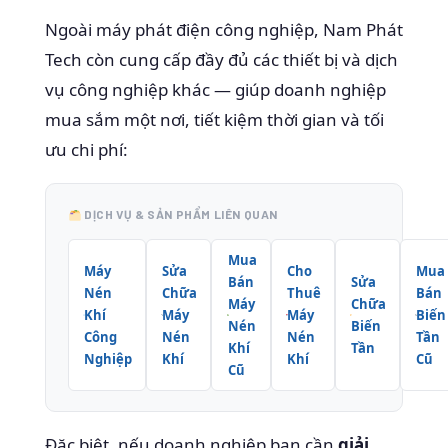
Ngoài máy phát điện công nghiệp, Nam Phát
Tech còn cung cấp đầy đủ các thiết bị và dịch
vụ công nghiệp khác — giúp doanh nghiệp
mua sắm một nơi, tiết kiệm thời gian và tối
ưu chi phí:
DỊCH VỤ & SẢN PHẨM LIÊN QUAN
Mua
Máy
Sửa
Cho
Mua
Bán
Sửa
Nén
Chữa
Thuê
Bán
Máy
Chữa
Khí
Máy
Máy
Biến
Nén
Biến
Công
Nén
Nén
Tần
Khí
Tần
Nghiệp
Khí
Khí
Cũ
Cũ
Đặc biệt, nếu doanh nghiệp bạn cần
giải