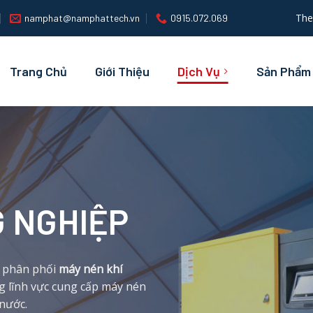
The
namphat@namphattech.vn
0915.072.069
Trang Chủ
Giới Thiệu
Dịch Vụ
Sản Phẩm
G NGHIỆP
 phân phối
máy nén khí
g lĩnh vực cung cấp máy nén
nước.