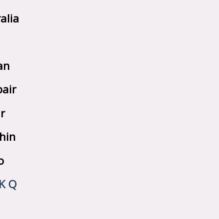
alia
n
an
air
r
hin
o
K Q